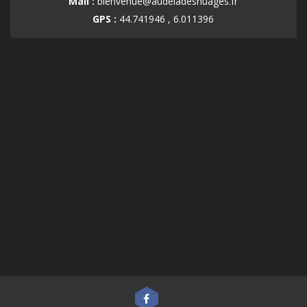
Mail :
bienvenue@audeladesnuages.fr
GPS :
44.741946 , 6.011396