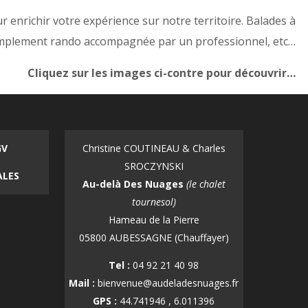
 enrichir votre expérience sur notre territoire. Balades à
simplement rando accompagnée par un professionnel, etc…
Cliquez sur les images ci-contre pour découvrir…
GV
Christine COUTINEAU & Charles
SROCZYNSKI
ALES
Au-delà Des Nuages
(le chalet
tournesol)
Hameau de la Pierre
05800 AUBESSAGNE (Chauffayer)
Tel :
04 92 21 40 98
Mail :
bienvenue@audeladesnuages.fr
GPS :
44.741946 , 6.011396