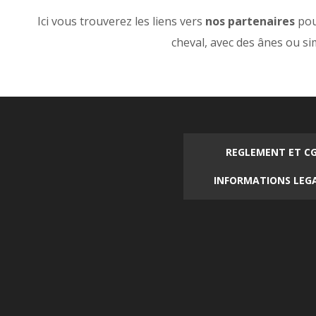
Ici vous trouverez les liens vers
nos partenaires
pour
cheval, avec des ânes ou 
REGLEMENT ET C
INFORMATIONS LEG