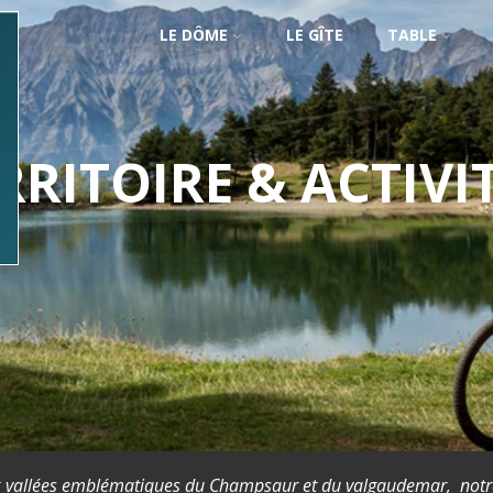
LE DÔME
LE GÎTE
TABLE
RRITOIRE & ACTIVI
deux vallées emblématiques du Champsaur et du valgaudemar, notr